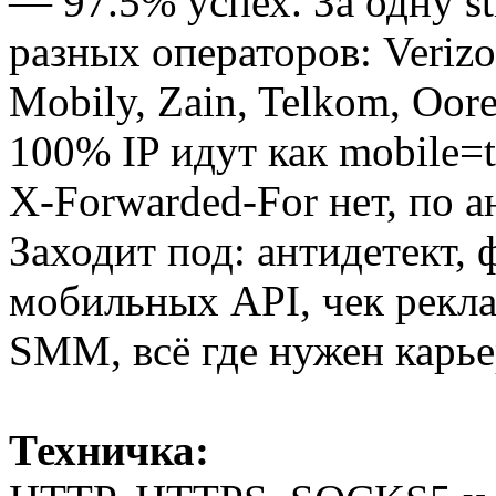
— 97.5% успех. За одну s
разных операторов: Verizon
Mobily, Zain, Telkom, Oor
100% IP идут как mobile=tr
X-Forwarded-For нет, по а
Заходит под: антидетект, 
мобильных API, чек рекл
SMM, всё где нужен карь
Техничка: