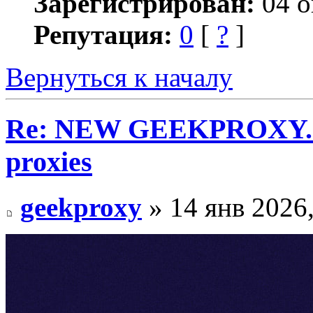
Зарегистрирован:
04 о
Репутация:
0
[
?
]
Вернуться к началу
Re: NEW GEEKPROXY.IO 
proxies
geekproxy
» 14 янв 2026,