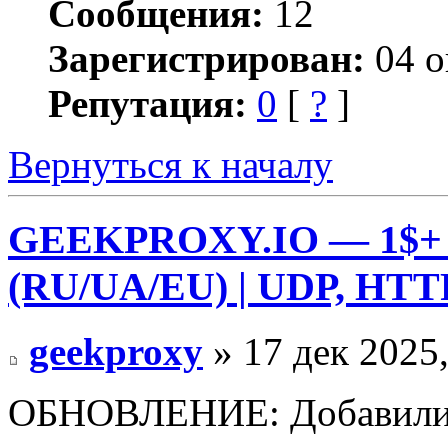
Сообщения:
12
Зарегистрирован:
04 о
Репутация:
0
[
?
]
Вернуться к началу
GEEKPROXY.IO — 1$+ |
(RU/UA/EU) | UDP, HTT
geekproxy
» 17 дек 2025,
ОБНОВЛЕНИЕ: Добавили