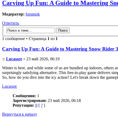
Carving Up Fun: A Guide to Mastering Sn
Модератор:
forumok
Ответить
1 сообщение • Страница
1
из
1
Carving Up Fun: A Guide to Mastering Snow Rider 
Lucassre
» 23 май 2026, 06:19
Winter is here, and while some of us are bundled up indoors, others a
surprisingly satisfying alternative. This free-to-play game delivers si
So, how do you dive into the icy action? Let's break down the gamepla
Lucassre
Сообщения:
1
Зарегистрирован:
23 май 2026, 06:18
Репутация:
0
[
?
]
Вернуться к началу