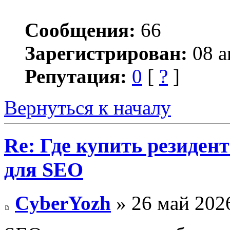
Сообщения:
66
Зарегистрирован:
08 а
Репутация:
0
[
?
]
Вернуться к началу
Re: Где купить резиден
для SEO
CyberYozh
» 26 май 2026