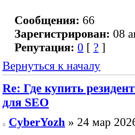
Сообщения:
66
Зарегистрирован:
08 а
Репутация:
0
[
?
]
Вернуться к началу
Re: Где купить резиден
для SEO
CyberYozh
» 24 мар 2026