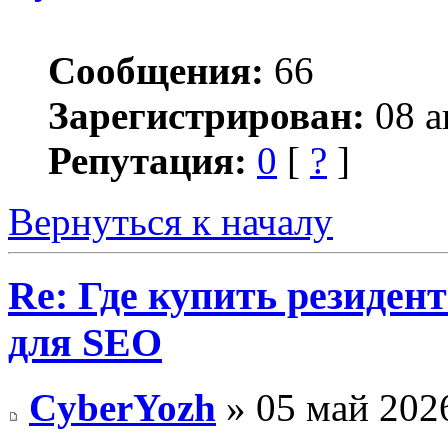
Сообщения:
66
Зарегистрирован:
08 а
Репутация:
0
[
?
]
Вернуться к началу
Re: Где купить резиден
для SEO
CyberYozh
» 05 май 2026