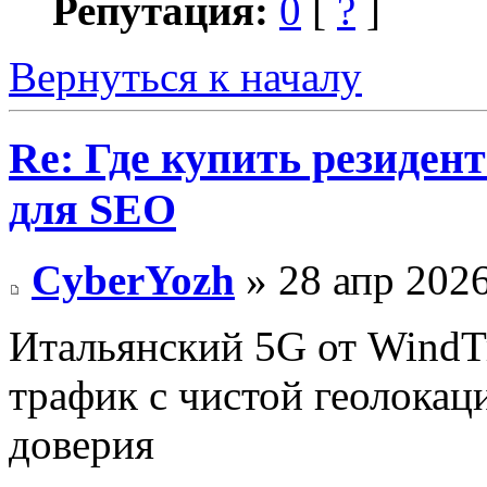
Репутация:
0
[
?
]
Вернуться к началу
Re: Где купить резиден
для SEO
CyberYozh
» 28 апр 2026
Итальянский 5G от Wind
трафик с чистой геолокац
доверия​