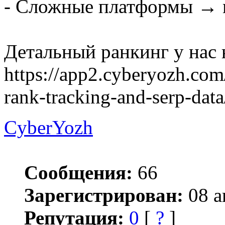
- Сложные платформы → 
Детальный ранкинг у нас н
https://app2.cyberyozh.com/
rank-tracking-and-serp-da
CyberYozh
Сообщения:
66
Зарегистрирован:
08 а
Репутация:
0
[
?
]