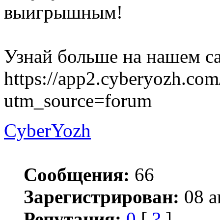
выигрышным!
Узнай больше на нашем са
https://app2.cyberyozh.com/
utm_source=forum
CyberYozh
Сообщения:
66
Зарегистрирован:
08 а
Репутация:
0
[
?
]