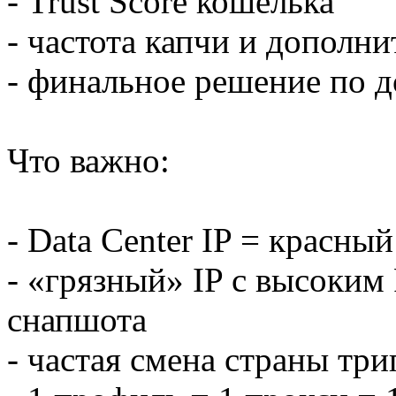
- Trust Score кошелька
- частота капчи и дополн
- финальное решение по д
Что важно:
- Data Center IP = красный
- «грязный» IP с высоким 
снапшота
- частая смена страны тр