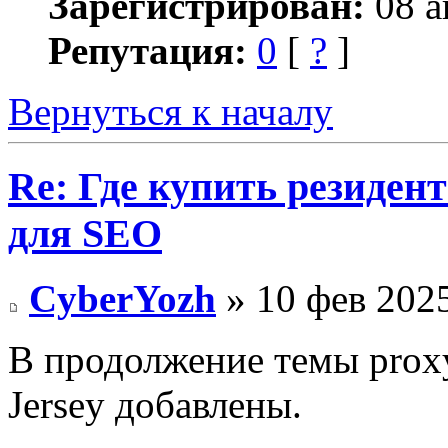
Зарегистрирован:
08 а
Репутация:
0
[
?
]
Вернуться к началу
Re: Где купить резиден
для SEO
CyberYozh
» 10 фев 2025
В продолжение темы proxy
Jersey добавлены.