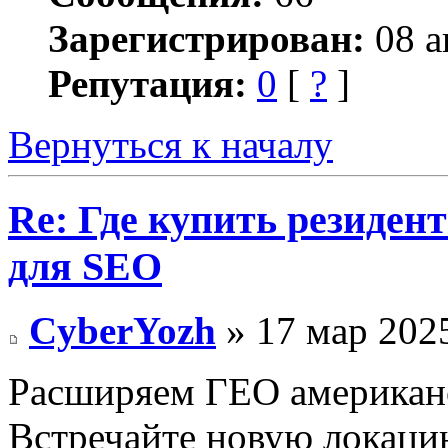
Зарегистрирован:
08 а
Репутация:
0
[
?
]
Вернуться к началу
Re: Где купить резиден
для SEO
CyberYozh
» 17 мар 2025
Расширяем ГЕО американс
Встречайте новую локаци