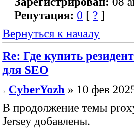
Зарегистрирован:
08 а
Репутация:
0
[
?
]
Вернуться к началу
Re: Где купить резиден
для SEO
CyberYozh
» 10 фев 2025
В продолжение темы proxy
Jersey добавлены.