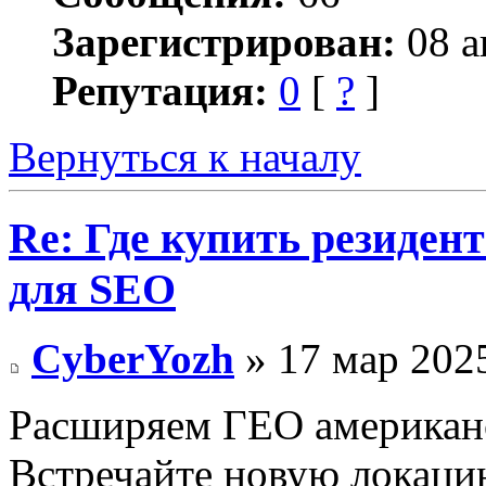
Зарегистрирован:
08 а
Репутация:
0
[
?
]
Вернуться к началу
Re: Где купить резиден
для SEO
CyberYozh
» 17 мар 2025
Расширяем ГЕО американс
Встречайте новую локаци