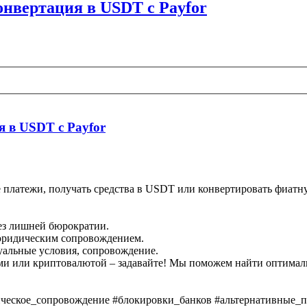
нвертация в USDT с Payfor
 в USDT с Payfor
платежи, получать средства в USDT или конвертировать фиатну
ез лишней бюрократии.
 юридическим сопровождением.
уальные условия, сопровождение.
ами или криптовалютой – задавайте! Мы поможем найти оптимал
еское_сопровождение #блокировки_банков #альтернативные_пе