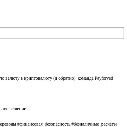
ю валюту в криптовалюту (и обратно), команда Payforved
ьное решение.
реводы #финансовая_безопасность #безналичные_расчеты