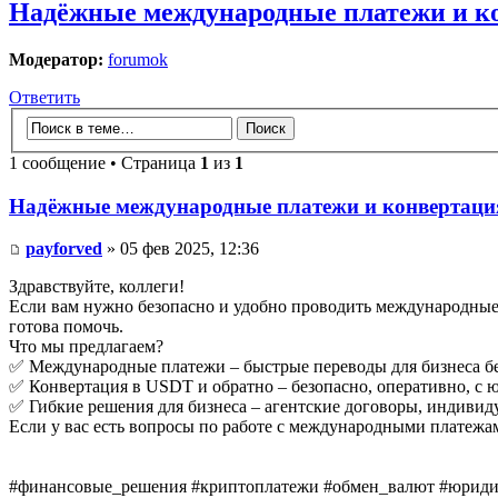
Надёжные международные платежи и ко
Модератор:
forumok
Ответить
1 сообщение • Страница
1
из
1
Надёжные международные платежи и конвертация
payforved
» 05 фев 2025, 12:36
Здравствуйте, коллеги!
Если вам нужно безопасно и удобно проводить международные 
готова помочь.
Что мы предлагаем?
✅ Международные платежи – быстрые переводы для бизнеса б
✅ Конвертация в USDT и обратно – безопасно, оперативно, с
✅ Гибкие решения для бизнеса – агентские договоры, индивид
Если у вас есть вопросы по работе с международными платеж
#финансовые_решения #криптоплатежи #обмен_валют #юридич