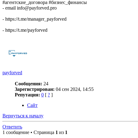
#агентские_договора #бизнес_финансы
- email info@payforved.pro
- https://t.me/manager_payforved
- https://t.me/payforved
payforved
Сообщения:
24
Зарегистрирован:
04 сен 2024, 14:55
Репутация:
0
[
?
]
Сайт
Вернуться к началу
Ответить
1 сообщение • Страница
1
из
1