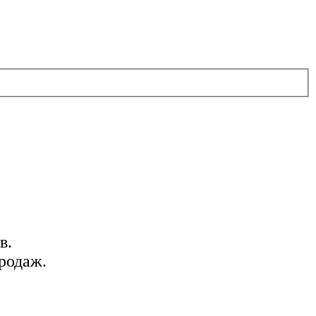
в.
родаж.