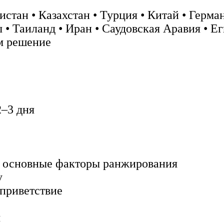
стан • Казахстан • Турция • Китай • Герман
• Таиланд • Иран • Саудовская Аравия • Ег
м решение
2–3 дня
 и основные факторы ранжирования
у
 приветствие
м