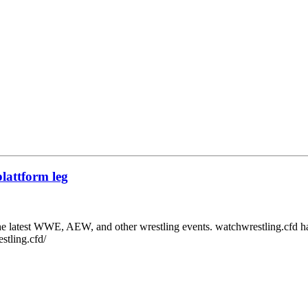
lattform leg
ll the latest WWE, AEW, and other wrestling events. watchwrestling.cfd 
estling.cfd/