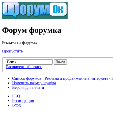
Форум форумка
Реклама на форумах
Пропустить
Расширенный поиск
Список форумов
‹
Реклама и продвижение в интернете
‹
Изменить размер шрифта
Версия для печати
FAQ
Регистрация
Вход