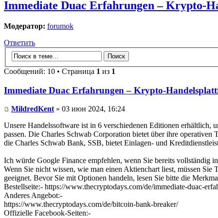
Immediate Duac Erfahrungen – Krypto-Han
Модератор:
forumok
Ответить
Сообщений: 10 • Страница
1
из
1
Immediate Duac Erfahrungen – Krypto-Handelsplattf
MildredKent
» 03 июн 2024, 16:24
Unsere Handelssoftware ist in 6 verschiedenen Editionen erhältlich
passen. Die Charles Schwab Corporation bietet über ihre operativen 
die Charles Schwab Bank, SSB, bietet Einlagen- und Kreditdienstleis
Ich würde Google Finance empfehlen, wenn Sie bereits vollständig in
Wenn Sie nicht wissen, wie man einen Aktienchart liest, müssen Sie T
geeignet. Bevor Sie mit Optionen handeln, lesen Sie bitte die Merkma
Bestellseite:- https://www.thecryptodays.com/de/immediate-duac-erfa
Anderes Angebot:-
https://www.thecryptodays.com/de/bitcoin-bank-breaker/
Offizielle Facebook-Seiten:-