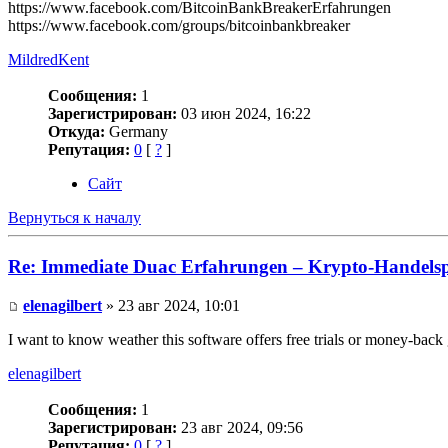
https://www.facebook.com/BitcoinBankBreakerErfahrungen
https://www.facebook.com/groups/bitcoinbankbreaker
MildredKent
Сообщения:
1
Зарегистрирован:
03 июн 2024, 16:22
Откуда:
Germany
Репутация:
0
[
?
]
Сайт
Вернуться к началу
Re: Immediate Duac Erfahrungen – Krypto-Handelsp
elenagilbert
» 23 авг 2024, 10:01
I want to know weather this software offers free trials or money-back 
elenagilbert
Сообщения:
1
Зарегистрирован:
23 авг 2024, 09:56
Репутация:
0
[
?
]