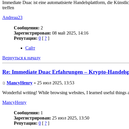
Immediate Duac ist eine automatisierte Handelsplattform, die Künstli
treffen
Andreaa23
Сообщения:
2
Зарегистрирован:
08 май 2025, 14:16
Репутация:
0
[
?
]
Сайт
Вернуться к началу
Re: Immediate Duac Erfahrungen – Krypto-Handelsp
MancyHenry
» 25 июл 2025, 13:53
Wonderful writing! While browsing websites, I learned useful things 
MancyHenry
Сообщения:
1
Зарегистрирован:
25 июл 2025, 13:50
Репутация:
0
[
?
]