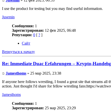
Jusemin
» 12 фев 2025, 06:53
I use the product for testing but you may find useful information.
Jusemin
Сообщения:
1
Зарегистрирован:
12 фев 2025, 06:48
Репутация:
0
[
?
]
Сайт
Вернуться к началу
Re: Immediate Duac Erfahrungen – Krypto-Handelsp
Jamesthoms
» 25 мар 2025, 23:38
If anyone here follows wrestling, I found a great site that streams a
action. Just thought I'd share for fellow wrestling fans:https://watchwr
Jamesthoms
Сообщения:
1
Зарегистрирован:
25 мар 2025, 23:29