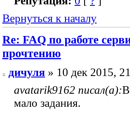
Репутация:
0
[
?
]
Вернуться к началу
Re: FAQ по работе серв
прочтению
дичуля
» 10 дек 2015, 2
avatarik9162 писал(а):
В
мало задания.