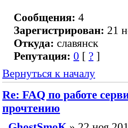
Сообщения:
4
Зарегистрирован:
21 н
Откуда:
славянск
Репутация:
0
[
?
]
Вернуться к началу
Re: FAQ по работе серв
прочтению
GhostSmoK
» 22 ноя 201