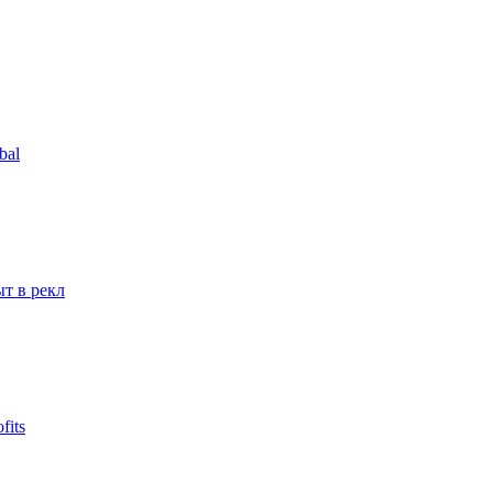
bal
т в рекл
fits