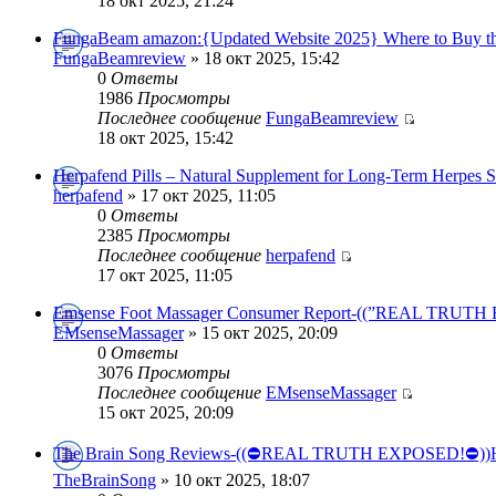
18 окт 2025, 21:24
FungaBeam amazon:{Updated Website 2025} Where to Buy t
FungaBeamreview
» 18 окт 2025, 15:42
0
Ответы
1986
Просмотры
Последнее сообщение
FungaBeamreview
18 окт 2025, 15:42
Herpafend Pills – Natural Supplement for Long-Term Herpes 
herpafend
» 17 окт 2025, 11:05
0
Ответы
2385
Просмотры
Последнее сообщение
herpafend
17 окт 2025, 11:05
Emsense Foot Massager Consumer Report-((”REAL TRUT
EMsenseMassager
» 15 окт 2025, 20:09
0
Ответы
3076
Просмотры
Последнее сообщение
EMsenseMassager
15 окт 2025, 20:09
The Brain Song Reviews-((⛔REAL TRUTH EXPOSED!⛔))
TheBrainSong
» 10 окт 2025, 18:07