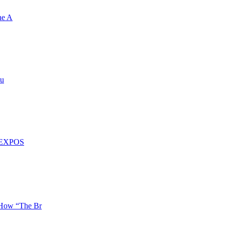
he A
Su
H EXPOS
How “The Br