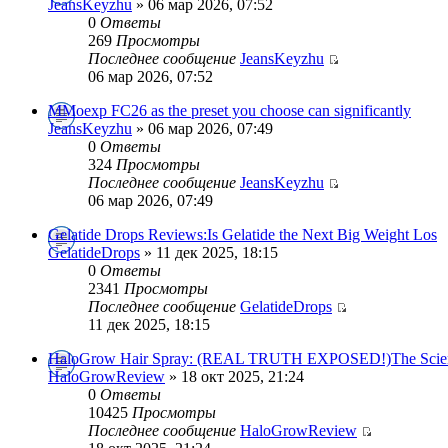
JeansKeyzhu
» 06 мар 2026, 07:52
0
Ответы
269
Просмотры
Последнее сообщение
JeansKeyzhu
06 мар 2026, 07:52
MMoexp FC26 as the preset you choose can significantly
JeansKeyzhu
» 06 мар 2026, 07:49
0
Ответы
324
Просмотры
Последнее сообщение
JeansKeyzhu
06 мар 2026, 07:49
Gelatide Drops Reviews:Is Gelatide the Next Big Weight Los
GelatideDrops
» 11 дек 2025, 18:15
0
Ответы
2341
Просмотры
Последнее сообщение
GelatideDrops
11 дек 2025, 18:15
HaloGrow Hair Spray: (REAL TRUTH EXPOSED!)The Scie
HaloGrowReview
» 18 окт 2025, 21:24
0
Ответы
10425
Просмотры
Последнее сообщение
HaloGrowReview