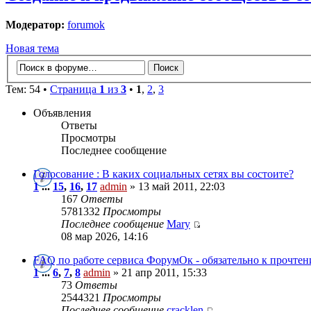
Модератор:
forumok
Новая тема
Тем: 54 •
Страница
1
из
3
•
1
,
2
,
3
Объявления
Ответы
Просмотры
Последнее сообщение
Голосование : В каких социальных сетях вы состоите?
1
...
15
,
16
,
17
admin
» 13 май 2011, 22:03
167
Ответы
5781332
Просмотры
Последнее сообщение
Mary
08 мар 2026, 14:16
FAQ по работе сервиса ФорумОк - обязательно к прочте
1
...
6
,
7
,
8
admin
» 21 апр 2011, 15:33
73
Ответы
2544321
Просмотры
Последнее сообщение
cracklen