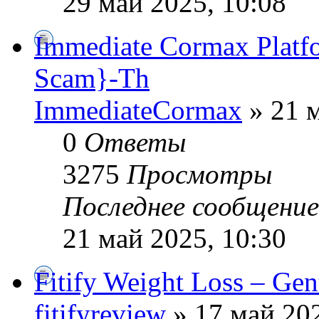
29 май 2025, 10:08
Immediate Cormax Plat
Scam}-Th
ImmediateCormax
» 21 м
0
Ответы
3275
Просмотры
Последнее сообщени
21 май 2025, 10:30
Fitify Weight Loss – Gen
fitifyreview
» 17 май 202