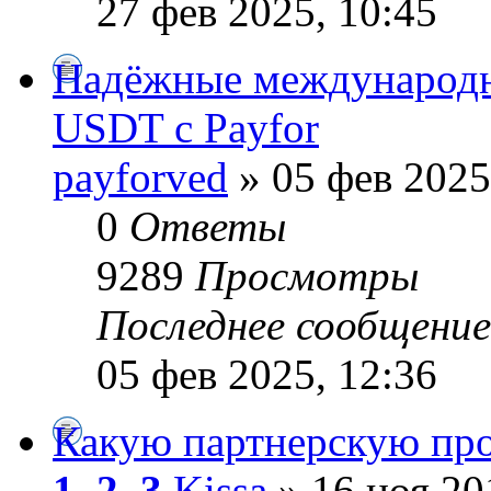
27 фев 2025, 10:45
Надёжные международны
USDT с Payfor
payforved
» 05 фев 2025
0
Ответы
9289
Просмотры
Последнее сообщени
05 фев 2025, 12:36
Какую партнерскую пр
1
,
2
,
3
Kissa
» 16 ноя 20