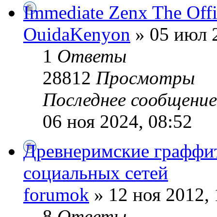
Immediate Zenx The Offi
OuidaKenyon
» 05 июл 2
1
Ответы
28812
Просмотры
Последнее сообщени
06 ноя 2024, 08:52
Древнеримские граффит
социальных сетей
forumok
» 12 ноя 2012, 
8
Ответы