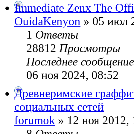
Immediate Zenx The Offi
OuidaKenyon
» 05 июл 2
1
Ответы
28812
Просмотры
Последнее сообщени
06 ноя 2024, 08:52
Древнеримские граффит
социальных сетей
forumok
» 12 ноя 2012, 
8
Ответы