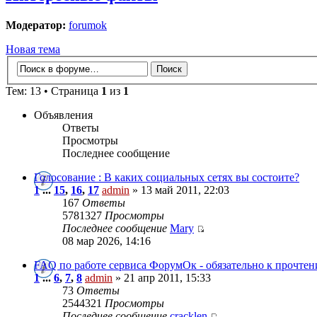
Модератор:
forumok
Новая тема
Тем: 13 • Страница
1
из
1
Объявления
Ответы
Просмотры
Последнее сообщение
Голосование : В каких социальных сетях вы состоите?
1
...
15
,
16
,
17
admin
» 13 май 2011, 22:03
167
Ответы
5781327
Просмотры
Последнее сообщение
Mary
08 мар 2026, 14:16
FAQ по работе сервиса ФорумОк - обязательно к прочте
1
...
6
,
7
,
8
admin
» 21 апр 2011, 15:33
73
Ответы
2544321
Просмотры
Последнее сообщение
cracklen