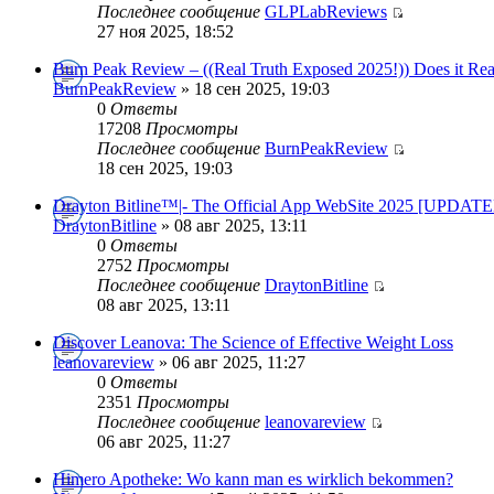
Последнее сообщение
GLPLabReviews
27 ноя 2025, 18:52
Burn Peak Review – ((Real Truth Exposed 2025!)) Does it Re
BurnPeakReview
» 18 сен 2025, 19:03
0
Ответы
17208
Просмотры
Последнее сообщение
BurnPeakReview
18 сен 2025, 19:03
Drayton Bitline™|- The Official App WebSite 2025 [UPDAT
DraytonBitline
» 08 авг 2025, 13:11
0
Ответы
2752
Просмотры
Последнее сообщение
DraytonBitline
08 авг 2025, 13:11
Discover Leanova: The Science of Effective Weight Loss
leanovareview
» 06 авг 2025, 11:27
0
Ответы
2351
Просмотры
Последнее сообщение
leanovareview
06 авг 2025, 11:27
Himero Apotheke: Wo kann man es wirklich bekommen?